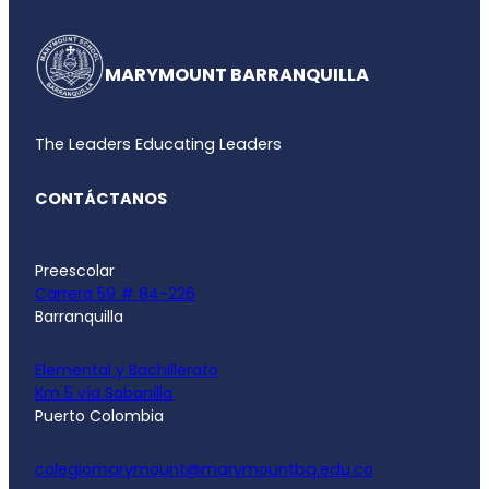
MARYMOUNT BARRANQUILLA
The Leaders Educating Leaders
CONTÁCTANOS
Preescolar
Carrera 59 # 84-226
Barranquilla
Elemental y Bachillerato
Km 5 vía Sabanilla
Puerto Colombia
colegiomarymount@marymountbq.edu.co