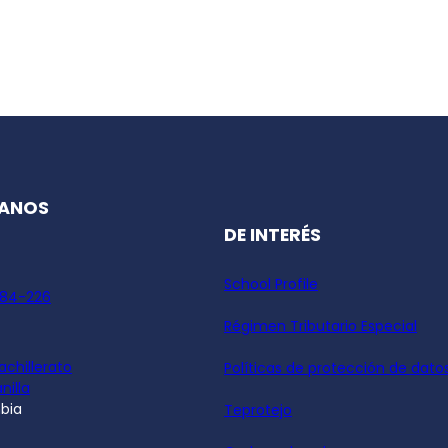
ANOS
DE INTERÉS
School Profile
 84-226
Régimen Tributario Especial
achillerato
Políticas de protección de dato
nilla
bia
Teprotejo