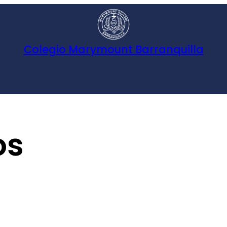
Colegio Marymount Barranquilla
 Marymount Way
Academia
Experiencia
os