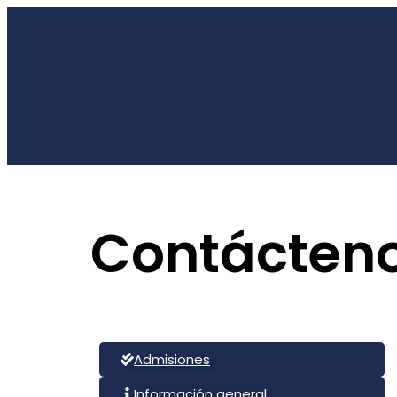
Nosotros
Admisiones
The
Contácten
Admisiones
Información general