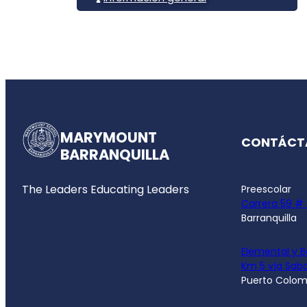
MARYMOUNT
CONTÁCT
BARRANQUILLA
The Leaders Educating Leaders
Preescolar
Carrera 59 #
Barranquilla
Elemental y B
Km 5 vía Saba
Puerto Colom