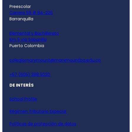
Preescolar
Carrera 59 # 84-226
Barranquilla
Elemental y Bachillerato
Km 5 vía Sabanilla
Puerto Colombia
colegiomarymount@marymountbq.edu.co
+57 (605) 388 5020
DE INTERÉS
School Profile
Régimen Tributario Especial
Políticas de protección de datos