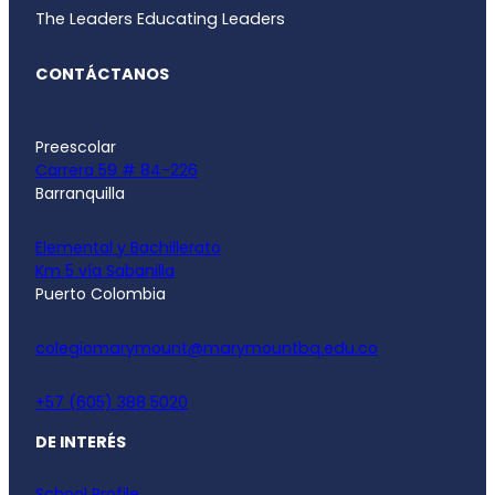
The Leaders Educating Leaders
CONTÁCTANOS
Preescolar
Carrera 59 # 84-226
Barranquilla
Elemental y Bachillerato
Km 5 vía Sabanilla
Puerto Colombia
colegiomarymount@marymountbq.edu.co
+57 (605) 388 5020
DE INTERÉS
School Profile