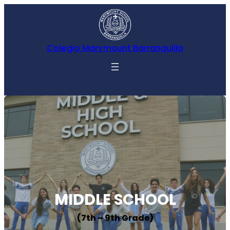
Colegio Marymount Barranquilla
MIDDLE SCHOOL
(7th – 9th Grade)