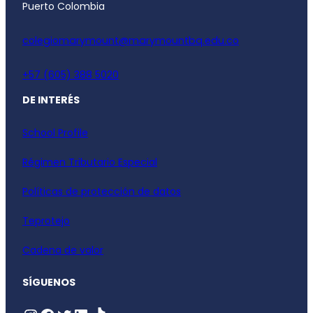
Puerto Colombia
colegiomarymount@marymountbq.edu.co
+57 (605) 388 5020
DE INTERÉS
School Profile
Régimen Tributario Especial
Políticas de protección de datos
Teprotejo
Cadena de valor
SÍGUENOS