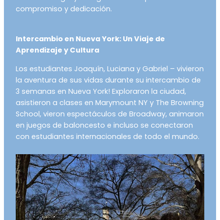
compromiso y dedicación.
Intercambio en Nueva York: Un Viaje de
Aprendizaje y Cultura
Los estudiantes Joaquín, Luciana y Gabriel – vivieron
la aventura de sus vidas durante su intercambio de
3 semanas en Nueva York! Exploraron la ciudad,
asistieron a clases en Marymount NY y The Browning
School, vieron espectáculos de Broadway, animaron
en juegos de baloncesto e incluso se conectaron
con estudiantes internacionales de todo el mundo.