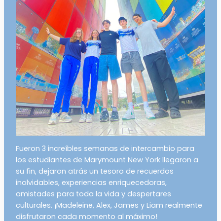
Fueron 3 increíbles semanas de intercambio para
los estudiantes de Marymount New York llegaron a
su fin, dejaron atrás un tesoro de recuerdos
inolvidables, experiencias enriquecedoras,
amistades para toda la vida y despertares
culturales. ¡Madeleine, Alex, James y Liam realmente
disfrutaron cada momento al máximo!