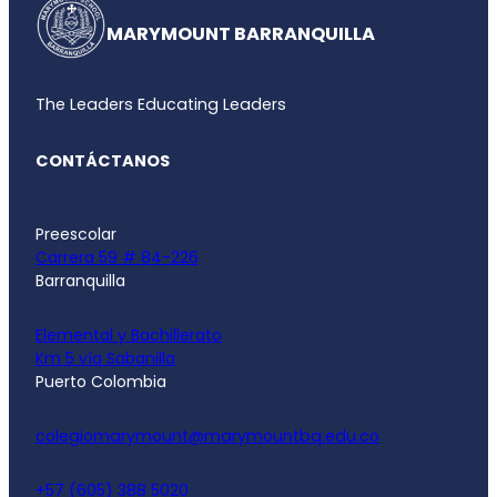
MARYMOUNT BARRANQUILLA
The Leaders Educating Leaders
CONTÁCTANOS
Preescolar
Carrera 59 # 84-226
Barranquilla
Elemental y Bachillerato
Km 5 vía Sabanilla
Puerto Colombia
colegiomarymount@marymountbq.edu.co
+57 (605) 388 5020