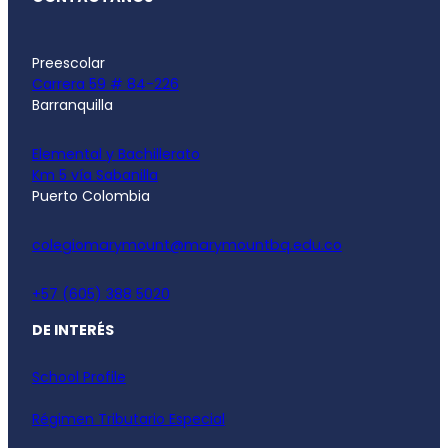
Preescolar
Carrera 59 # 84-226
Barranquilla
Elemental y Bachillerato
Km 5 vía Sabanilla
Puerto Colombia
colegiomarymount@marymountbq.edu.co
+57 (605) 388 5020
DE INTERÉS
School Profile
Régimen Tributario Especial