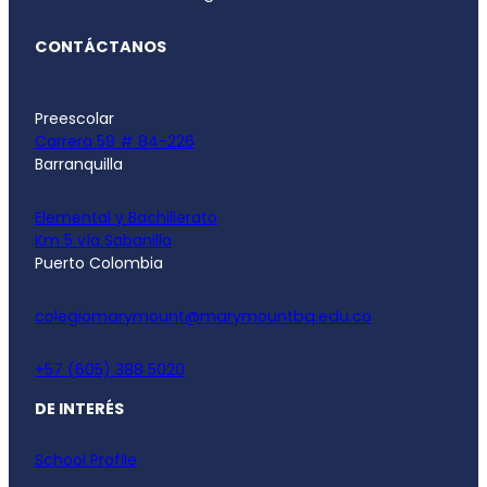
CONTÁCTANOS
Preescolar
Carrera 59 # 84-226
Barranquilla
Elemental y Bachillerato
Km 5 vía Sabanilla
Puerto Colombia
colegiomarymount@marymountbq.edu.co
+57 (605) 388 5020
DE INTERÉS
School Profile