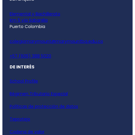
Elemental y Bachillerato
Km 5 vía Sabanilla
Puerto Colombia
colegiomarymount@marymountbq.edu.co
+57 (605) 388 5020
DE INTERÉS
School Profile
Régimen Tributario Especial
Políticas de protección de datos
Teprotejo
Cadena de valor