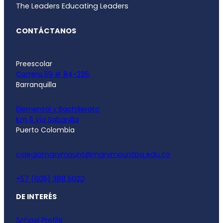
The Leaders Educating Leaders
CONTÁCTANOS
Preescolar
Carrera 59 # 84-226
Barranquilla
Elemental y Bachillerato
Km 5 vía Sabanilla
Puerto Colombia
colegiomarymount@marymountbq.edu.co
+57 (605) 388 5020
DE INTERÉS
School Profile